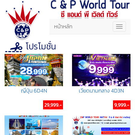
หน้าหลัก
Toggle
navigat
โปรโมชั่น
ญี่ปุ่น 6D4N
เวียดนามกลาง 4D3N
29,999.-
9,999.-